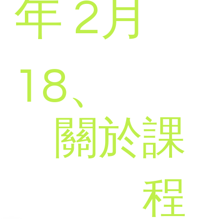
年 2月
18、
關於課
20、
程