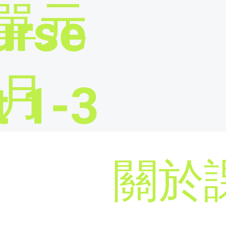
單元
urse
7月
t 1-3
,23,
關於