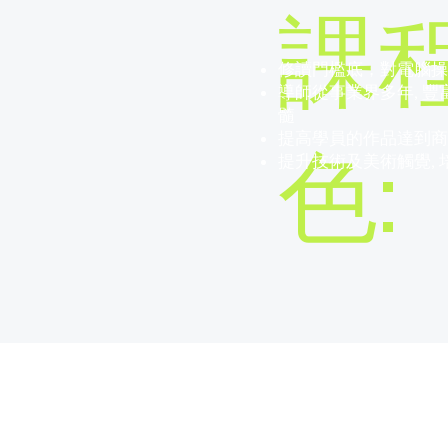
課
​修讀門檻底，對電腦
導師從事業界多年, 豐
髓
提高學員的作品達到
色:
提升技術及美術觸覺,