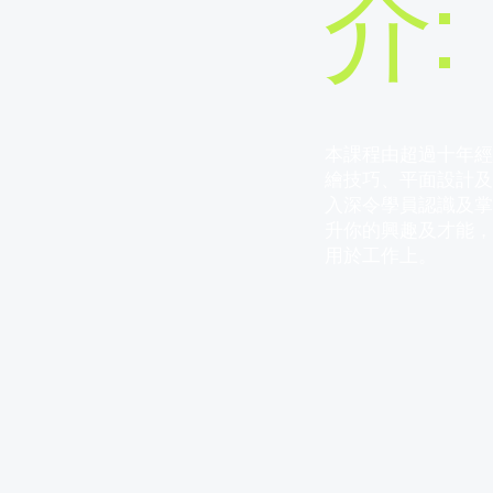
介:
本課程由超過十年
繪技巧、平面設計
入深令學員認識及
升你的興趣及才能
用於工作上​。