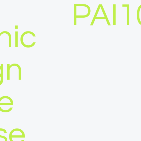
PAI1
hic
gn
e
se