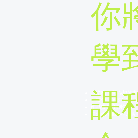
你
學到
基礎構圖與聯想的方
課
商業作品的文字排版
作品實體印刷知識
主流繪圖軟件 - AI &