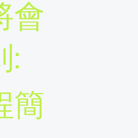
將會
:
式
程簡
 PSD應用操作