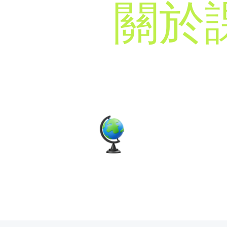
關於
講授語言
​粵語輔以英語用語