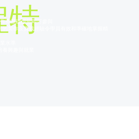
程特
操作有基礎認知即可參與
富​的製作及實戰經驗​​令學員有效和準確地掌握精
商業水準
 培養興趣與就業