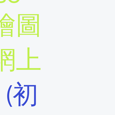
繪圖
網上
程
(初