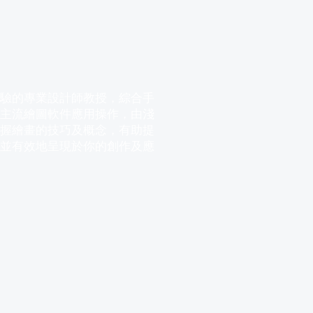
經驗的專業設計師教授，綜合手
及主流繪圖軟件應用操作，由淺
掌握繪畫的技巧及概念，有助提
，並有效地呈現於你的創作及應