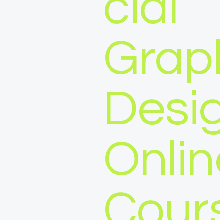
cial
Grap
Desi
Onlin
Cour