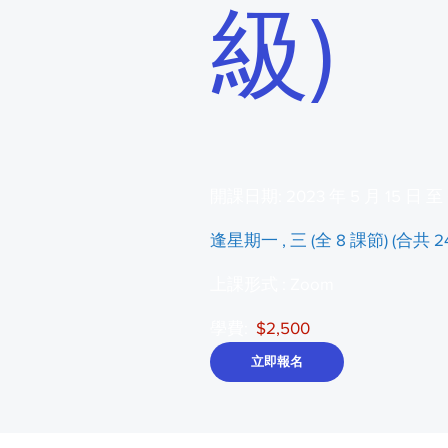
級)
​開課日期: 2023 年 5 月 15 日 至 
逢星期一 , 三 (全 8 課節) (合共 2
​上課形式 : Zoom
學費:
$2,500
立即報名