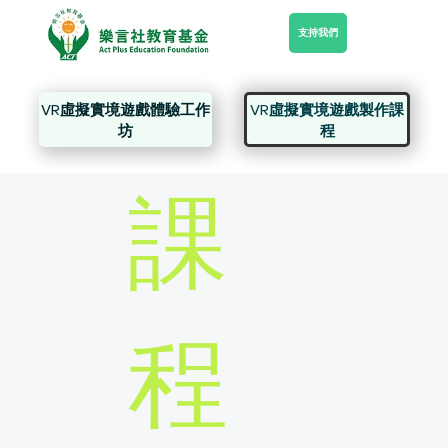
支持我們
VR虛擬實境遊戲體驗工作
VR虛擬實境遊戲製作課
坊
程
課
程