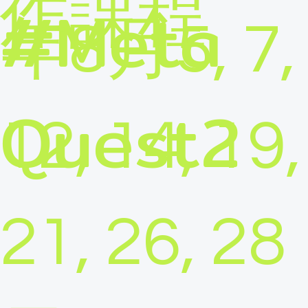
作課程
#Meta
年8月5, 7,
Quest2
12, 14, 19,
21, 26, 28