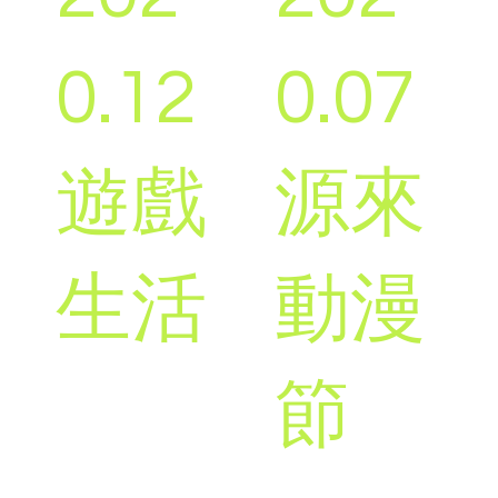
0.12
0.07
遊戲
源來
生活
動漫
節