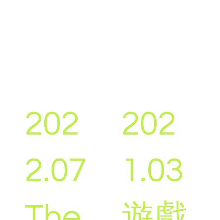
202
202
2.07
1.03
The
遊戲