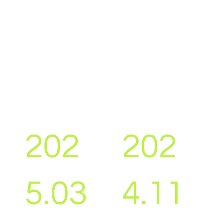
202
202
5.03
4.11