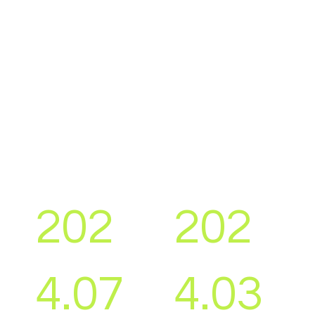
202
202
4.07
4.03