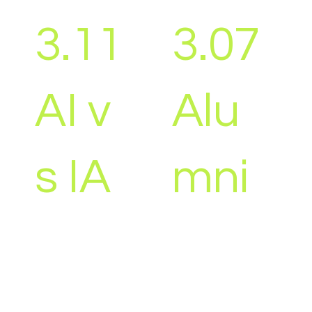
3.11
3.07
AI v
Alu
s IA
mni