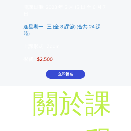
​開課日期: 2023 年 5 月 15 日 至 6 月 7
日
逢星期一 , 三 (全 8 課節) (合共 24 課
時)
​上課形式 : Zoom
學費:
$2,500
立即報名
關於課